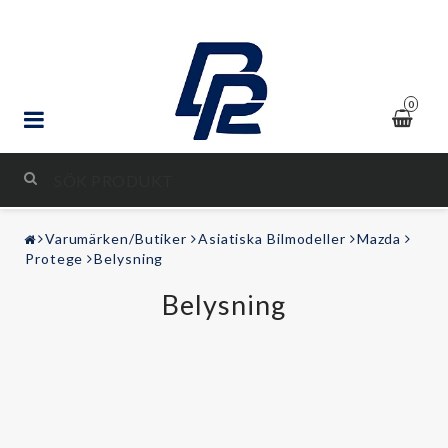
0
STYLING & TUNING
Varumärken/Butiker
Asiatiska Bilmodeller
Mazda
LJUD & BILD
Protege
Belysning
Belysning
FRITID
Kontaktformulär