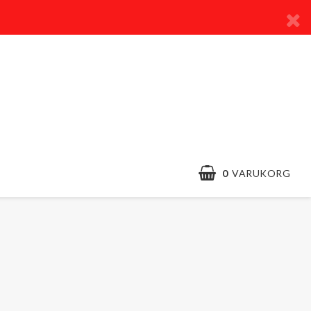
0
VARUKORG
Kontaktformulär
Villkor & info
Snabborder