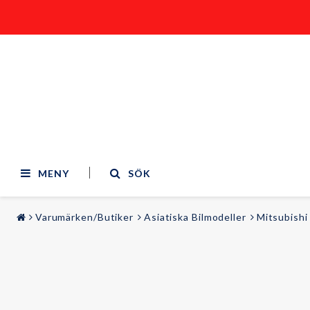
MENY
SÖK
Varumärken/Butiker
Asiatiska Bilmodeller
Mitsubishi
STYLING & TUNING
LJUD & BILD
Bilmodeller
Audi
Belysning
BMW
Sportstolar
Mercedes