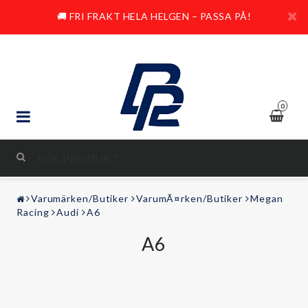
🚚 FRI FRAKT HELA HELGEN – PASSA PÅ!
0
STYLING & TUNING
Varumärken/Butiker
VarumÃ¤rken/Butiker
Megan
LJUD & BILD
Racing
Audi
A6
A6
FRITID