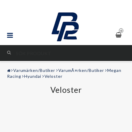
0
STYLING & TUNING
Varumärken/Butiker
VarumÃ¤rken/Butiker
Megan
LJUD & BILD
Racing
Hyundai
Veloster
Veloster
FRITID
Kontaktformulär