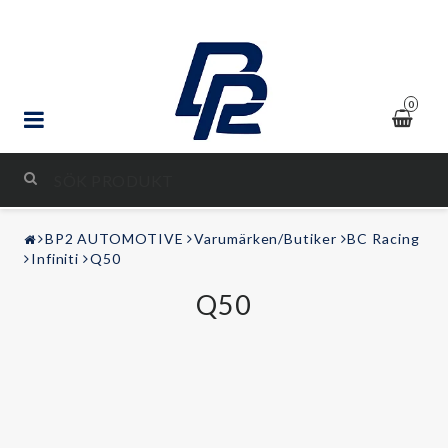
0
STYLING & TUNING
BP2 AUTOMOTIVE
Varumärken/Butiker
BC Racing
LJUD & BILD
Infiniti
Q50
Q50
FRITID
Kontaktformulär