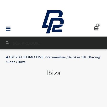
0
STYLING & TUNING
BP2 AUTOMOTIVE
Varumärken/Butiker
BC Racing
LJUD & BILD
Seat
Ibiza
Ibiza
FRITID
Kontaktformulär