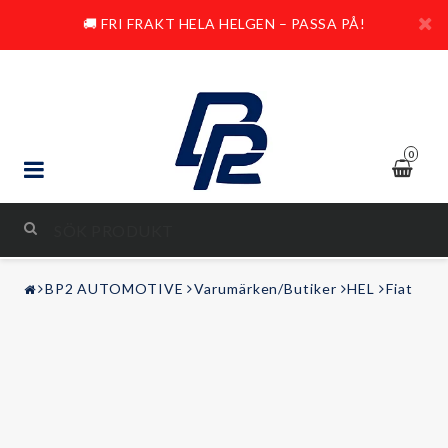
🚚 FRI FRAKT HELA HELGEN – PASSA PÅ!
0
STYLING & TUNING
BP2 AUTOMOTIVE
Varumärken/Butiker
HEL
Fiat
LJUD & BILD
FRITID