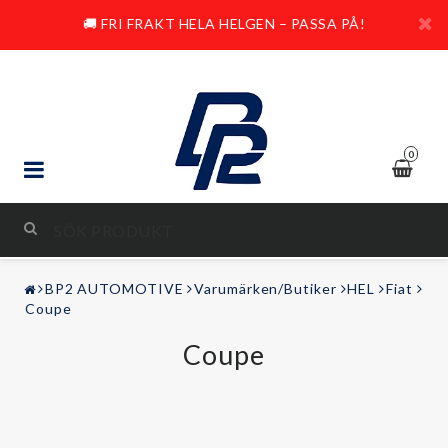
🚚 FRI FRAKT HELA HELGEN – PASSA PÅ!
0
STYLING & TUNING
BP2 AUTOMOTIVE
Varumärken/Butiker
HEL
Fiat
LJUD & BILD
Coupe
Coupe
FRITID