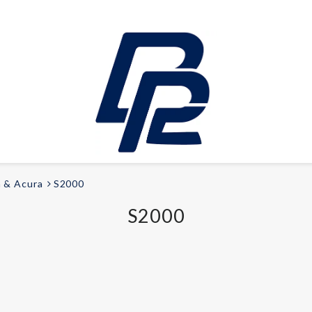
 & Acura
S2000
FRITID
S2000
Elcyklar