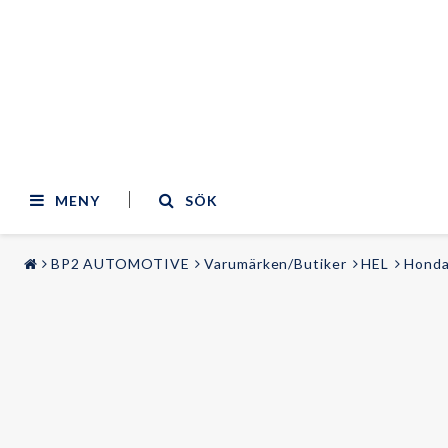
MENY
SÖK
BP2 AUTOMOTIVE
Varumärken/Butiker
HEL
Honda
STYLING & TUNING
LJUD & BILD
Bilmodeller
Audi
Belysning
BMW
Sportstolar
Mercedes
Fälgar
Volvo