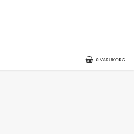
0
VARUKORG
Kontaktformulär
Villkor & info
Snabborder