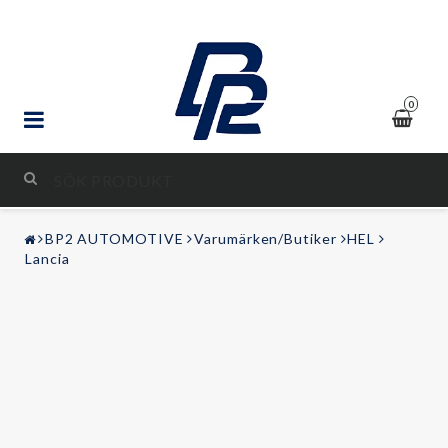
0
STYLING & TUNING
BP2 AUTOMOTIVE
Varumärken/Butiker
HEL
LJUD & BILD
Lancia
FRITID
Kontaktformulär