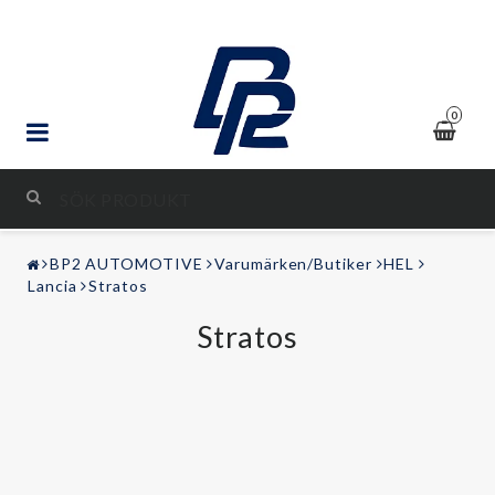
0
STYLING & TUNING
BP2 AUTOMOTIVE
Varumärken/Butiker
HEL
LJUD & BILD
Lancia
Stratos
Stratos
FRITID
Kontaktformulär