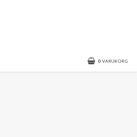
0
VARUKORG
Kontaktformulär
Villkor & info
Snabborder