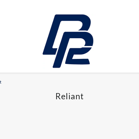
t
FRITID
Reliant
Elcyklar