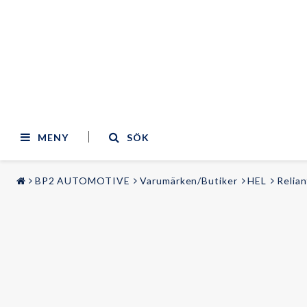
MENY
SÖK
BP2 AUTOMOTIVE
Varumärken/Butiker
HEL
Relian
STYLING & TUNING
LJUD & BILD
Bilmodeller
Audi
Belysning
BMW
Sportstolar
Mercedes
Fälgar
Volvo