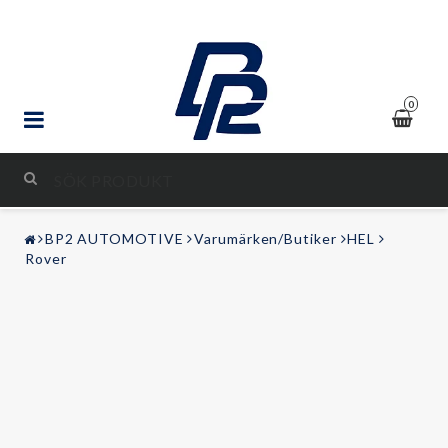
0
STYLING & TUNING
BP2 AUTOMOTIVE
Varumärken/Butiker
HEL
LJUD & BILD
Rover
FRITID
Kontaktformulär