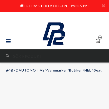
🚚 FRI FRAKT HELA HELGEN – PASSA PÅ!
0
STYLING & TUNING
BP2 AUTOMOTIVE
Varumärken/Butiker
HEL
Seat
LJUD & BILD
FRITID