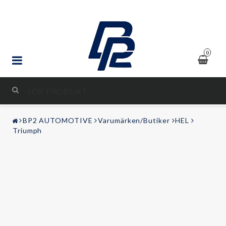
0
STYLING & TUNING
BP2 AUTOMOTIVE
Varumärken/Butiker
HEL
LJUD & BILD
Triumph
FRITID
Kontaktformulär