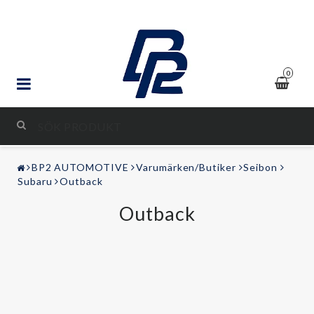
0
STYLING & TUNING
BP2 AUTOMOTIVE
Varumärken/Butiker
Seibon
LJUD & BILD
Subaru
Outback
Outback
FRITID
Kontaktformulär