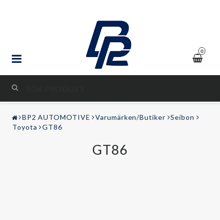
0
STYLING & TUNING
BP2 AUTOMOTIVE
Varumärken/Butiker
Seibon
LJUD & BILD
Toyota
GT86
GT86
FRITID
Kontaktformulär