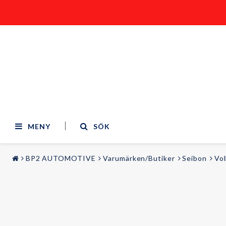
MENY
SÖK
BP2 AUTOMOTIVE
Varumärken/Butiker
Seibon
Vo
STYLING & TUNING
LJUD & BILD
Bilmodeller
Audi
Belysning
BMW
Sportstolar
Mercedes