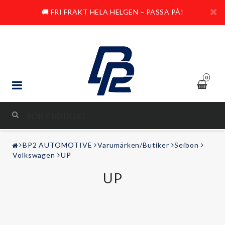
🚚 FRI FRAKT HELA HELGEN – PASSA PÅ!
0
STYLING & TUNING
BP2 AUTOMOTIVE
Varumärken/Butiker
Seibon
LJUD & BILD
Volkswagen
UP
UP
FRITID