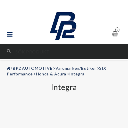
0
STYLING & TUNING
BP2 AUTOMOTIVE
Varumärken/Butiker
SIX
LJUD & BILD
Performance
Honda & Acura
Integra
Integra
FRITID
Kontaktformulär