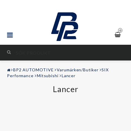
0
STYLING & TUNING
BP2 AUTOMOTIVE
Varumärken/Butiker
SIX
LJUD & BILD
Performance
Mitsubishi
Lancer
Lancer
FRITID
Kontaktformulär