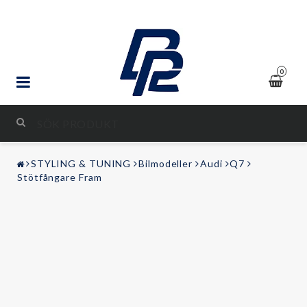
0
STYLING & TUNING
STYLING & TUNING
Bilmodeller
Audi
Q7
LJUD & BILD
Stötfångare Fram
FRITID
Kontaktformulär