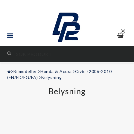
0
STYLING & TUNING
Bilmodeller
Honda & Acura
Civic
2006-2010
LJUD & BILD
(FN/FD/FG/FA)
Belysning
Belysning
FRITID
Kontaktformulär